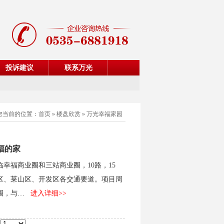
投诉建议
联系万光
您当前的位置：
首页
»
楼盘欣赏
»
万光幸福家园
福的家
幸福商业圈和三站商业圈，10路，15
芝罘区、莱山区、开发区各交通要道。项目周
圈，与…
进入详细>>