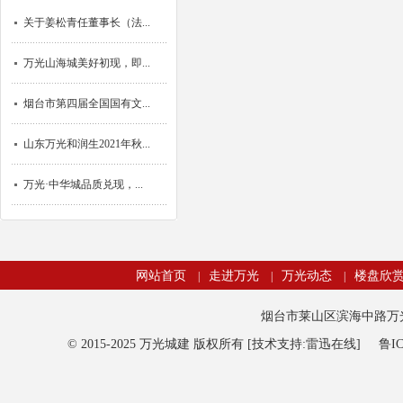
关于姜松青任董事长（法...
万光山海城美好初现，即...
烟台市第四届全国国有文...
山东万光和润生2021年秋...
万光·中华城品质兑现，...
网站首页
走进万光
万光动态
楼盘欣
|
|
|
烟台市莱山区滨海中路万光观海
© 2015-2025 万光城建 版权所有 [技术支持:雷迅在线]
鲁IC